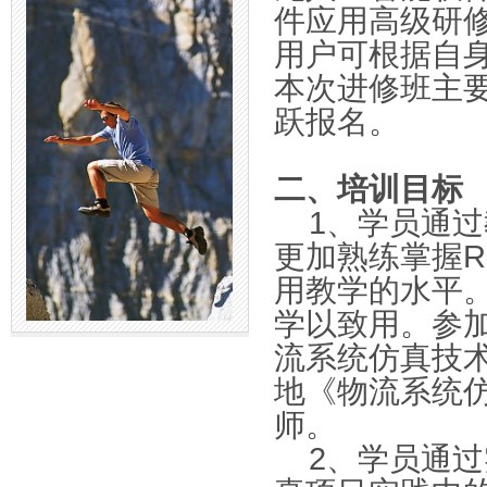
件应用高级研
用户可根据自
本次进修班主
跃报名。
二、
培训目标
1
、学员通过
更加熟练掌握R
用教学的水平
学以致用。参
流系统仿真技
地《物流系统
师。
2
、学员通过